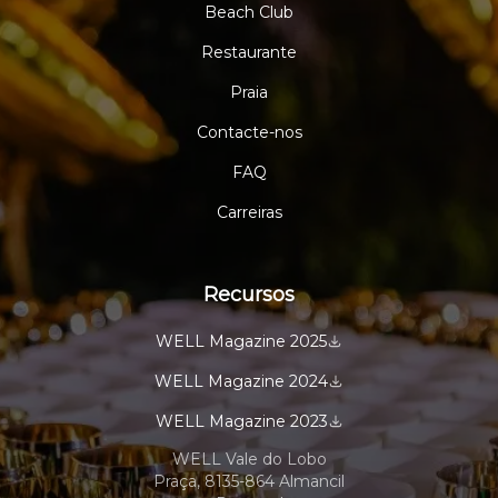
Beach Club
Restaurante
Praia
Contacte-nos
FAQ
Carreiras
Recursos
WELL Magazine 2025
WELL Magazine 2024
WELL Magazine 2023
WELL Vale do Lobo
Praça, 8135-864 Almancil