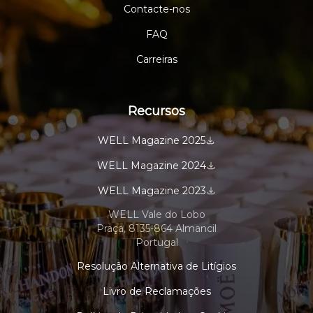
Contacte-nos
FAQ
Carreiras
Recursos
WELL Magazine 2025
WELL Magazine 2024
WELL Magazine 2023
WELL Vale do Lobo
Praça, 8135-864 Almancil
Portugal
Resolução Alternativa de Litígios
Livro de Reclamações